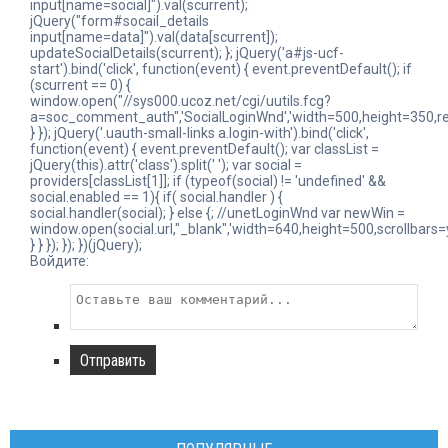
input[name=social]").val(scurrent);
jQuery("form#socail_details
input[name=data]").val(data[scurrent]);
updateSocialDetails(scurrent); }; jQuery('a#js-ucf-
start').bind('click', function(event) { event.preventDefault(); if
(scurrent == 0) {
window.open("//sys000.ucoz.net/cgi/uutils.fcg?
a=soc_comment_auth",'SocialLoginWnd','width=500,height=350,res
} }); jQuery('.uauth-small-links a.login-with').bind('click',
function(event) { event.preventDefault(); var classList =
jQuery(this).attr('class').split(' '); var social =
providers[classList[1]]; if (typeof(social) != 'undefined' &&
social.enabled == 1){ if( social.handler ) {
social.handler(social); } else {; //unetLoginWnd var newWin =
window.open(social.url,"_blank",'width=640,height=500,scrollbars=
} } }); }); })(jQuery);
Войдите:
Отправить