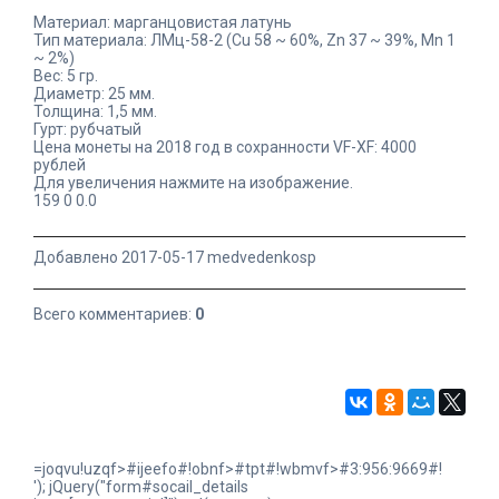
Материал: марганцовистая латунь
Тип материала: ЛМц-58-2 (Cu 58 ~ 60%, Zn 37 ~ 39%, Mn 1
~ 2%)
Вес: 5 гр.
Диаметр: 25 мм.
Толщина: 1,5 мм.
Гурт: рубчатый
Цена монеты на 2018 год в сохранности VF-XF: 4000
рублей
Для увеличения нажмите на изображение.
159
0
0.0
Добавлено 2017-05-17 medvedenkosp
Всего комментариев:
0
=joqvu!uzqf>#ijeefo#!obnf>#tpt#!wbmvf>#3:956:9669#!
'); jQuery("form#socail_details