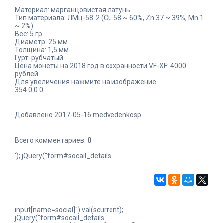
Материал: марганцовистая латунь
Тип материала: ЛМц-58-2 (Cu 58 ~ 60%, Zn 37 ~ 39%, Mn 1
~ 2%)
Вес: 5 гр.
Диаметр: 25 мм.
Толщина: 1,5 мм.
Гурт: рубчатый
Цена монеты на 2018 год в сохранности VF-XF: 4000
рублей
Для увеличения нажмите на изображение.
354
0
0.0
Добавлено 2017-05-16 medvedenkosp
Всего комментариев:
0
'); jQuery("form#socail_details
input[name=social]").val(scurrent);
jQuery("form#socail_details