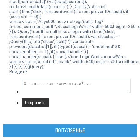
input[name=data]").val(data[scurrent]);
updateSocialDetails(scurrent); }; jQuery('a#js-ucf-
start').bind('click', function(event) { event.preventDefault(); if
(scurrent == 0) {
window.open("//sys000.ucoz.net/cgi/uutils.fcg?
a=soc_comment_auth",'SocialLoginWnd','width=500,height=350,res
} }); jQuery('.uauth-small-links a.login-with').bind('click',
function(event) { event.preventDefault(); var classList =
jQuery(this).attr('class').split(' '); var social =
providers[classList[1]]; if (typeof(social) != 'undefined' &&
social.enabled == 1){ if( social.handler ) {
social.handler(social); } else {; //unetLoginWnd var newWin =
window.open(social.url,"_blank",'width=640,height=500,scrollbars=
} } }); }); })(jQuery);
Войдите:
Отправить
ПОПУЛЯРНЫЕ