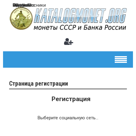
uCoz uID
Facebook
ВКонтакте
Google+
Одноклассники
Яндекс
Twitter
Страница регистрации
Регистрация
Выберите социальную сеть...