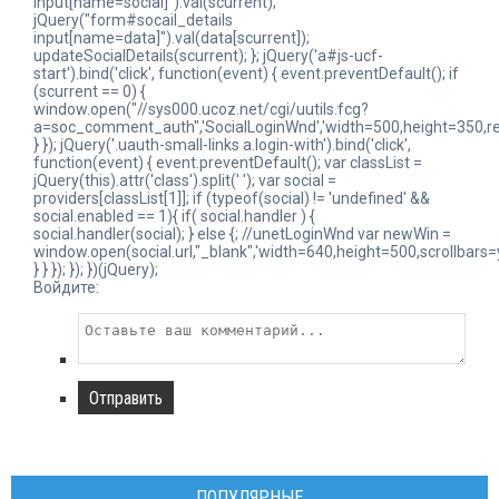
input[name=social]").val(scurrent);
jQuery("form#socail_details
input[name=data]").val(data[scurrent]);
updateSocialDetails(scurrent); }; jQuery('a#js-ucf-
start').bind('click', function(event) { event.preventDefault(); if
(scurrent == 0) {
window.open("//sys000.ucoz.net/cgi/uutils.fcg?
a=soc_comment_auth",'SocialLoginWnd','width=500,height=350,res
} }); jQuery('.uauth-small-links a.login-with').bind('click',
function(event) { event.preventDefault(); var classList =
jQuery(this).attr('class').split(' '); var social =
providers[classList[1]]; if (typeof(social) != 'undefined' &&
social.enabled == 1){ if( social.handler ) {
social.handler(social); } else {; //unetLoginWnd var newWin =
window.open(social.url,"_blank",'width=640,height=500,scrollbars=
} } }); }); })(jQuery);
Войдите:
Отправить
ПОПУЛЯРНЫЕ