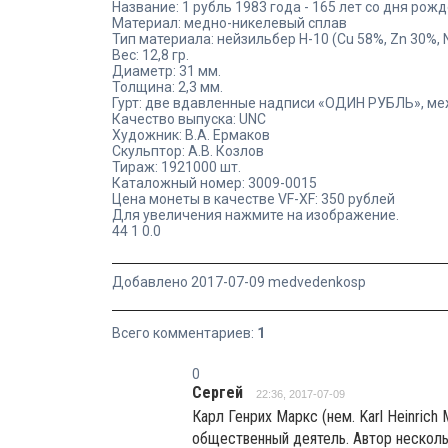
Название: 1 рубль 1983 года - 165 лет со дня ро
Материал: медно-никелевый сплав
Тип материала: нейзильбер Н-10 (Cu 58%, Zn 30%, 
Вес: 12,8 гр.
Диаметр: 31 мм.
Толщина: 2,3 мм.
Гурт: две вдавленные надписи «ОДИН РУБЛЬ», м
Качество выпуска: UNC
Художник: В.А. Ермаков
Скульптор: А.В. Козлов
Тираж: 1921000 шт.
Каталожный номер: 3009-0015
Цена монеты в качестве VF-XF: 350 рублей
Для увеличения нажмите на изображение.
44
1
0.0
Добавлено 2017-07-09 medvedenkosp
Всего комментариев:
1
0
Сергей
22:36, 2017-07-09
Карл Генрих Маркс (нем. Karl Heinric
общественный деятель. Автор несколь