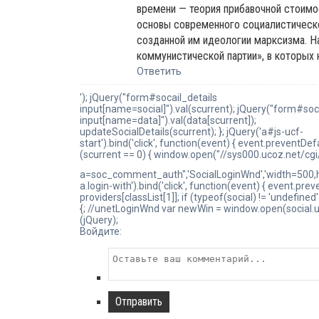
времени — теория прибавочной стоимо
основы современного социалистическ
созданной им идеологии марксизма. Н
коммунистической партии», в которых 
Ответить
'); jQuery("form#socail_details
input[name=social]").val(scurrent); jQuery("form#soc
input[name=data]").val(data[scurrent]);
updateSocialDetails(scurrent); }; jQuery('a#js-ucf-
start').bind('click', function(event) { event.preventDefau
(scurrent == 0) { window.open("//sys000.ucoz.net/cgi/
a=soc_comment_auth",'SocialLoginWnd','width=500,heig
a.login-with').bind('click', function(event) { event.preven
providers[classList[1]]; if (typeof(social) != 'undefined'
{; //unetLoginWnd var newWin = window.open(social.url,
(jQuery);
Войдите:
Отправить