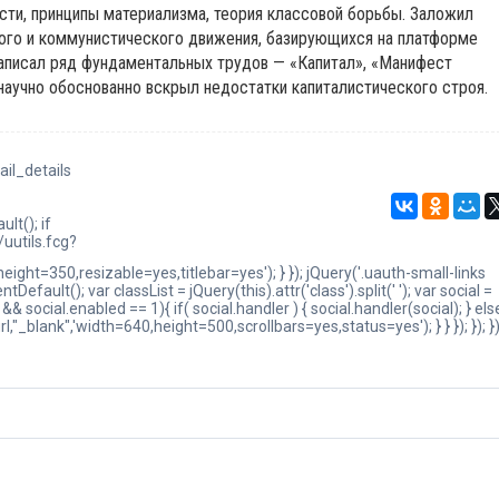
сти, принципы материализма, теория классовой борьбы. Заложил
ого и коммунистического движения, базирующихся на платформе
аписал ряд фундаментальных трудов — «Капитал», «Манифест
научно обоснованно вскрыл недостатки капиталистического строя.
ail_details
lt(); if
uutils.fcg?
ht=350,resizable=yes,titlebar=yes'); } }); jQuery('.uauth-small-links
tDefault(); var classList = jQuery(this).attr('class').split(' '); var social =
 && social.enabled == 1){ if( social.handler ) { social.handler(social); } els
"_blank",'width=640,height=500,scrollbars=yes,status=yes'); } } }); }); }