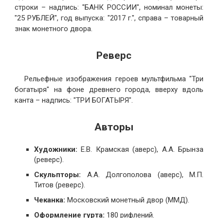
строки – надпись: "БАНК РОССИИ", номинал монеты:
"25 РУБЛЕЙ", год выпуска: "2017 г.", справа – товарный
знак монетного двора.
Реверс
Рельефные изображения героев мультфильма "Три
богатыря" на фоне древнего города, вверху вдоль
канта – надпись: "ТРИ БОГАТЫРЯ".
Авторы
Художники:
Е.В. Крамская (аверс), А.А. Брынза
(реверс).
Скульпторы:
А.А. Долгополова (аверс), М.П.
Титов (реверс).
Чеканка:
Московский монетный двор (ММД).
Оформление гурта:
180 рифлений.