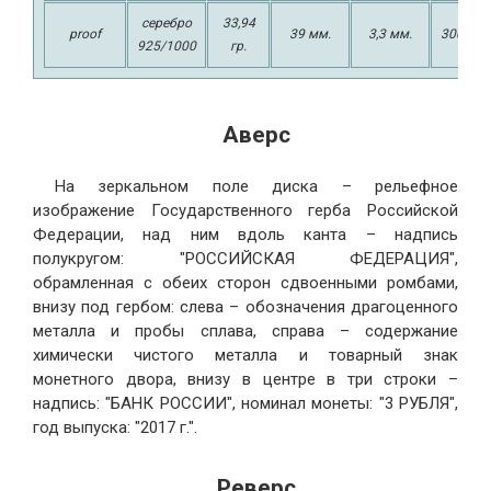
серебро
33,94
proof
39 мм.
3,3 мм.
3000 шт
925/1000
гр.
Аверс
На зеркальном поле диска – рельефное
изображение Государственного герба Российской
Федерации, над ним вдоль канта – надпись
полукругом: "РОССИЙСКАЯ ФЕДЕРАЦИЯ",
обрамленная с обеих сторон сдвоенными ромбами,
внизу под гербом: слева – обозначения драгоценного
металла и пробы сплава, справа – содержание
химически чистого металла и товарный знак
монетного двора, внизу в центре в три строки –
надпись: "БАНК РОССИИ", номинал монеты: "3 РУБЛЯ",
год выпуска: "2017 г.".
Реверс