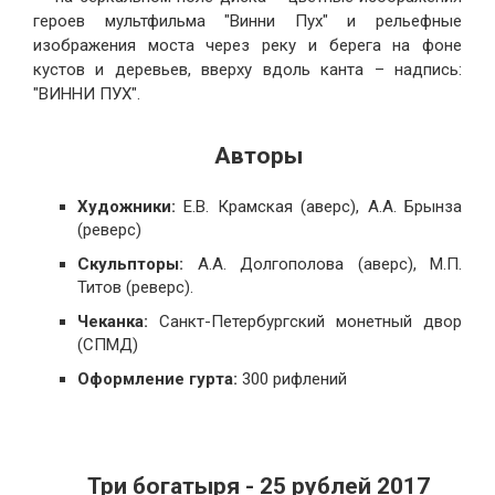
героев мультфильма "Винни Пух" и рельефные
изображения моста через реку и берега на фоне
кустов и деревьев, вверху вдоль канта – надпись:
"ВИННИ ПУХ".
Авторы
Художники:
Е.В. Крамская (аверс), А.А. Брынза
(реверс)
Скульпторы:
А.А. Долгополова (аверс), М.П.
Титов (реверс).
Чеканка:
Санкт-Петербургский монетный двор
(СПМД)
Оформление гурта:
300 рифлений
Три богатыря - 25 рублей 2017