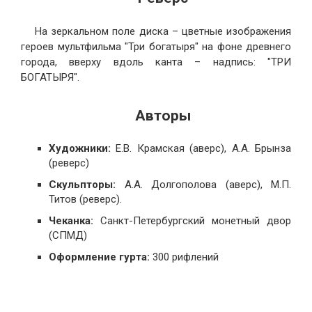
На зеркальном поле диска – цветные изображения
героев мультфильма "Три богатыря" на фоне древнего
города, вверху вдоль канта – надпись: "ТРИ
БОГАТЫРЯ".
Авторы
Художники:
Е.В. Крамская (аверс), А.А. Брынза
(реверс)
Скульпторы:
А.А. Долгополова (аверс), М.П.
Титов (реверс).
Чеканка:
Санкт-Петербургский монетный двор
(СПМД)
Оформление гурта:
300 рифлений