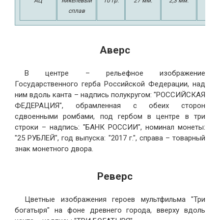
АЦ
никелевый
10 гр.
27 мм.
2,3 мм.
шт.
сплав
Аверс
В центре – рельефное изображение
Государственного герба Российской Федерации, над
ним вдоль канта – надпись полукругом: "РОССИЙСКАЯ
ФЕДЕРАЦИЯ", обрамленная с обеих сторон
сдвоенными ромбами, под гербом в центре в три
строки – надпись: "БАНК РОССИИ", номинал монеты:
"25 РУБЛЕЙ", год выпуска: "2017 г.", справа – товарный
знак монетного двора.
Реверс
Цветные изображения героев мультфильма "Три
богатыря" на фоне древнего города, вверху вдоль