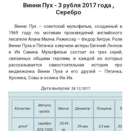
Винни Пух - 3 рубля 2017 года ,
Серебро
Винни Пух – советский мультфильм, созданный в
1969 году по мотивам произведений английского
писателя Алана Милна. Режиссер – Федор Хитрук. Роли
Винни Пуха и Пятачка озвучили актеры Евгений Леонов
и Ия Савина. Мультфильм состоит из трех серий,
связанных общими героями, в каждой из которых
рассказывается самостоятельная история про
медвежонка Винни Пуха и его друзей – Пятачка,
Кролика, Совы и ослика Иа-Иа.
Дата выпуска:
2
8.12.2017
Металл,
Качество:
Масса:
Диаметр:
Толщина:
Тираж:
проба:
серебро
33,94
proof
39 мм.
3,3 мм.
3000 шт
925/1000
гр.