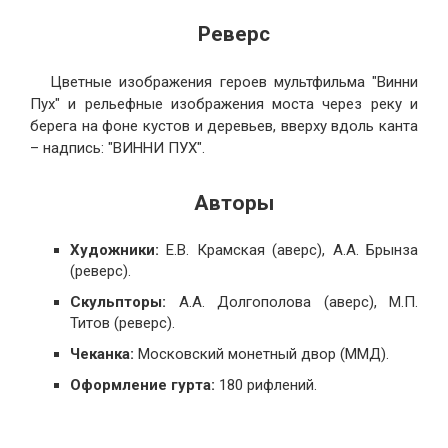
Реверс
Цветные изображения героев мультфильма "Винни
Пух" и рельефные изображения моста через реку и
берега на фоне кустов и деревьев, вверху вдоль канта
– надпись: "ВИННИ ПУХ".
Авторы
Художники:
Е.В. Крамская (аверс), А.А. Брынза
(реверс).
Скульпторы:
А.А. Долгополова (аверс), М.П.
Титов (реверс).
Чеканка:
Московский монетный двор (ММД).
Оформление гурта:
180 рифлений.