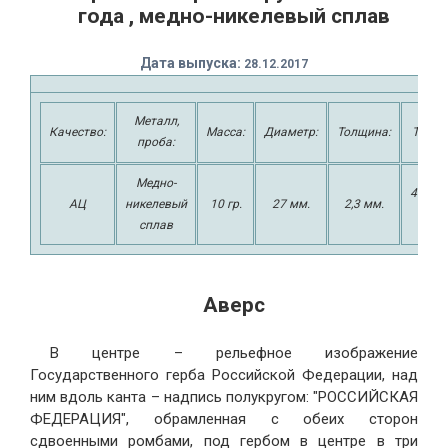
года , медно-никелевый сплав
Дата выпуска:
2
8.12.2017
Металл,
Качество:
Масса:
Диаметр:
Толщина:
Тираж
проба:
Медно-
45000
АЦ
никелевый
10 гр.
27 мм.
2,3 мм.
шт.
сплав
Аверс
В центре – рельефное изображение
Государственного герба Российской Федерации, над
ним вдоль канта – надпись полукругом: "РОССИЙСКАЯ
ФЕДЕРАЦИЯ", обрамленная с обеих сторон
сдвоенными ромбами, под гербом в центре в три