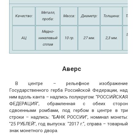
Металл,
Качество:
Масса:
Диаметр:
Толщина:
Тираж
проба:
Медно-
50000
АЦ
никелевый
10 гр.
27 мм.
2,3 мм.
шт.
сплав
Аверс
В центре – рельефное изображение
Государственного герба Российской Федерации, над
ним вдоль канта – надпись полукругом: "РОССИЙСКАЯ
ФЕДЕРАЦИЯ", обрамленная с обеих сторон
сдвоенными ромбами, под гербом в центре в три
строки – надпись: "БАНК РОССИИ", номинал монеты:
"25 РУБЛЕЙ", год выпуска: "2017 г.", справа – товарный
знак монетного двора.