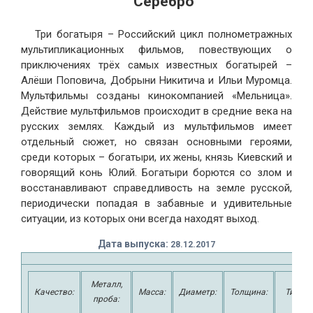
Серебро
Три богатыря – Российский цикл полнометражных
мультипликационных фильмов, повествующих о
приключениях трёх самых известных богатырей –
Алёши Поповича, Добрыни Никитича и Ильи Муромца.
Мультфильмы созданы кинокомпанией «Мельница».
Действие мультфильмов происходит в средние века на
русских землях. Каждый из мультфильмов имеет
отдельный сюжет, но связан основными героями,
среди которых – богатыри, их жены, князь Киевский и
говорящий конь Юлий. Богатыри борются со злом и
восстанавливают справедливость на земле русской,
периодически попадая в забавные и удивительные
ситуации, из которых они всегда находят выход.
Дата выпуска:
2
8.12.2017
Металл,
Качество:
Масса:
Диаметр:
Толщина:
Тираж:
проба: