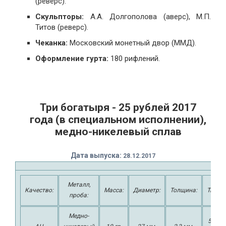
(реверс).
Скульпторы:
А.А. Долгополова (аверс), М.П.
Титов (реверс).
Чеканка:
Московский монетный двор (ММД).
Оформление гурта:
180 рифлений.
Три богатыря - 25 рублей 2017
года (в специальном исполнении),
медно-никелевый сплав
Дата выпуска:
2
8.12.2017
Металл,
Качество:
Масса:
Диаметр:
Толщина:
Тираж
проба:
Медно-
50000