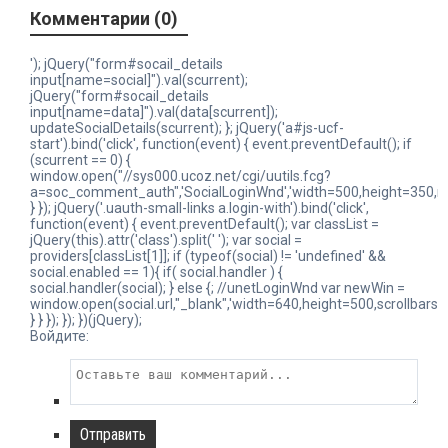
Комментарии (0)
'); jQuery("form#socail_details
input[name=social]").val(scurrent);
jQuery("form#socail_details
input[name=data]").val(data[scurrent]);
updateSocialDetails(scurrent); }; jQuery('a#js-ucf-
start').bind('click', function(event) { event.preventDefault(); if
(scurrent == 0) {
window.open("//sys000.ucoz.net/cgi/uutils.fcg?
a=soc_comment_auth",'SocialLoginWnd','width=500,height=350,res
} }); jQuery('.uauth-small-links a.login-with').bind('click',
function(event) { event.preventDefault(); var classList =
jQuery(this).attr('class').split(' '); var social =
providers[classList[1]]; if (typeof(social) != 'undefined' &&
social.enabled == 1){ if( social.handler ) {
social.handler(social); } else {; //unetLoginWnd var newWin =
window.open(social.url,"_blank",'width=640,height=500,scrollbars=
} } }); }); })(jQuery);
Войдите:
Отправить